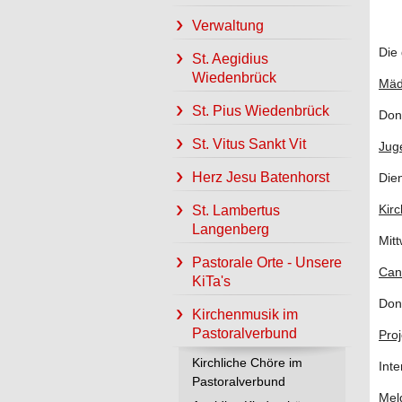
17
Verwaltung
Die
St. Aegidius
Wiedenbrück
Mäd
St. Pius Wiedenbrück
Don
St. Vitus Sankt Vit
Jug
Herz Jesu Batenhorst
Die
Kir
St. Lambertus
Langenberg
Mit
Pastorale Orte - Unsere
Can
KiTa's
Don
Kirchenmusik im
Pastoralverbund
Proj
Kirchliche Chöre im
Int
Pastoralverbund
Mel