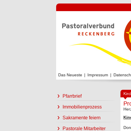
Das Neueste
|
Impressum
|
Datensch
Kir
Pfarrbrief
Pr
Immobilienprozess
Her
Kin
Sakramente feiern
Don
Pastorale Mitarbeiter