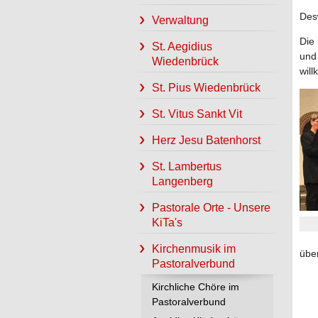
Des
Verwaltung
Die
St. Aegidius
und
Wiedenbrück
wil
St. Pius Wiedenbrück
St. Vitus Sankt Vit
Herz Jesu Batenhorst
St. Lambertus
Langenberg
Pastorale Orte - Unsere
KiTa's
Kirchenmusik im
über
Pastoralverbund
Kirchliche Chöre im
Pastoralverbund