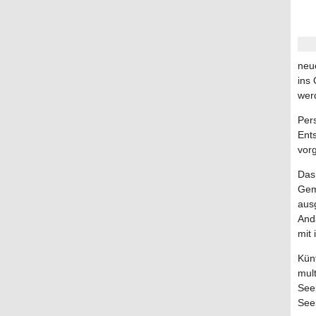
neu
ins 
wer
Pers
Ent
vor
Das 
Geme
aus
And
mit
Kün
mul
See
Seel