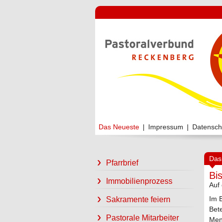
Das Neueste
|
Impressum
|
Datensch
Das
Pfarrbrief
Bi
Immobilienprozess
Auf
Im 
Sakramente feiern
Bet
Pastorale Mitarbeiter
Men