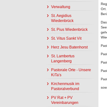
Reg
Verwaltung
Ort.
Ber
St. Aegidius
Wiedenbrück
Das
See
St. Pius Wiedenbrück
geh
Wie
St. Vitus Sankt Vit
Pas
Herz Jesu Batenhorst
Pas
St. Lambertus
Langenberg
Pas
Pastorale Orte - Unsere
Pas
KiTa's
Pas
Kirchenmusik im
sow
Pastoralverbund
PV Rat + PV
Vereinbarungen