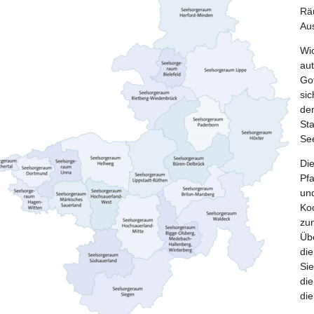
Räu
Aus
Wic
au
Go
si
de
Sta
Se
Die
Pfa
un
Koo
zun
Übe
di
Sie
die
die