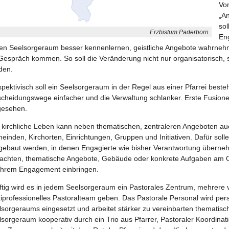
Von
„An
sol
Erzbistum Paderborn
Eng
en Seelsorgeraum besser kennenlernen, geistliche Angebote wahrne
Gespräch kommen. So soll die Veränderung nicht nur organisatorisch, s
den.
pektivisch soll ein Seelsorgeraum in der Regel aus einer Pfarrei beste
scheidungswege einfacher und die Verwaltung schlanker. Erste Fusio
gesehen.
kirchliche Leben kann neben thematischen, zentraleren Angeboten auch 
inden, Kirchorten, Einrichtungen, Gruppen und Initiativen. Dafür soll
gebaut werden, in denen Engagierte wie bisher Verantwortung überneh
achten, thematische Angebote, Gebäude oder konkrete Aufgaben am Or
 ihrem Engagement einbringen.
ftig wird es in jedem Seelsorgeraum ein Pastorales Zentrum, mehrere v
tiprofessionelles Pastoralteam geben. Das Pastorale Personal wird per
lsorgeraums eingesetzt und arbeitet stärker zu vereinbarten thematisc
sorgeraum kooperativ durch ein Trio aus Pfarrer, Pastoraler Koordinat