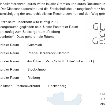
ionalkonferenzen, durch Voten lokaler Gremien und durch Rückmeldung
 Der Diözesanpastoralrat und die Erzbischöfliche Leitungskonferenz ha
ücksichtigung der unterschiedlichen Resonanzen nun auf den Weg geb
 Erzbistum Paderborn wird künftig in 21
lsorgeräume gegliedert sein. Unser Pastoraler Raum
ört künftig zum Seelsorgeraum „Rietberg-
denbrück“. Dazu gehören die Räume:
toraler Raum Gütersloh
toraler Raum Rheda-Herzebrock-Clarholz
toraler Raum Am Ölbach (Verl / Schloß Holte-Stukenbrock)
toraler Raum Stockkämpen
toraler Raum Rietberg
ie unser Pastoralverbund Reckenberg
Di
1. 
ein